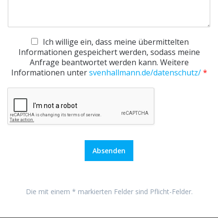
D
Ich willige ein, dass meine übermittelten
S
Informationen gespeichert werden, sodass meine
G
Anfrage beantwortet werden kann. Weitere
V
Informationen unter
svenhallmann.de/datenschutz/
*
O
-
E
i
n
v
e
r
Absenden
s
t
ä
n
Die mit einem
*
markierten Felder sind Pflicht-Felder.
d
n
i