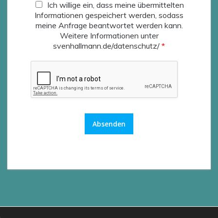
D
Ich willige ein, dass meine übermittelten
S
Informationen gespeichert werden, sodass
G
meine Anfrage beantwortet werden kann.
V
Weitere Informationen unter
O
svenhallmann.de/datenschutz/
*
-
E
i
n
v
e
r
s
Absenden
t
ä
n
d
n
i
s
*